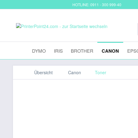
HOTLINE: 0911 - 300 999-40
DYMO
IRIS
BROTHER
CANON
EPS
Übersicht
Canon
Toner
Canon 072H Toner Black 