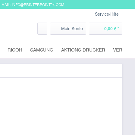
-MAIL: INFO@PRINTERPOINT24.COM
Service/Hilfe
Mein Konto
0,00 € *
RICOH
SAMSUNG
AKTIONS-DRUCKER
VERSAND
€ *