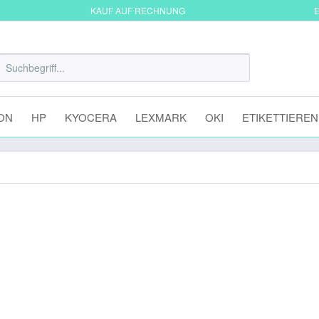
KAUF AUF RECHNUNG
E
ON
HP
KYOCERA
LEXMARK
OKI
ETIKETTIEREN
5648C002 für i-Sensys MF287dw
99,80 
zzgl. MwSt.