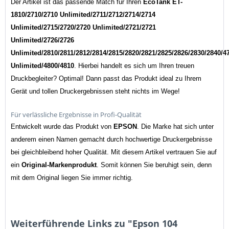
Der Artikel ist das passende Match für Ihren
EcoTank ET-
1810/2710/2710 Unlimited/2711/2712/2714/2714
Unlimited/2715/2720/2720 Unlimited/2721/2721
Unlimited/2726/2726
Unlimited/2810/2811/2812/2814/2815/2820/2821/2825/2826/2830/2840/4
Unlimited/4800/4810
. Hierbei handelt es sich um Ihren treuen
Druckbegleiter? Optimal! Dann passt das Produkt ideal zu Ihrem
Gerät und tollen Druckergebnissen steht nichts im Wege!
Für verlässliche Ergebnisse in Profi-Qualität
Entwickelt wurde das Produkt von
EPSON
. Die Marke hat sich unter
anderem einen Namen gemacht durch hochwertige Druckergebnisse
bei gleichbleibend hoher Qualität. Mit diesem Artikel vertrauen Sie auf
ein
Original-Markenprodukt
. Somit können Sie beruhigt sein, denn
mit dem Original liegen Sie immer richtig.
Weiterführende Links zu "Epson 104