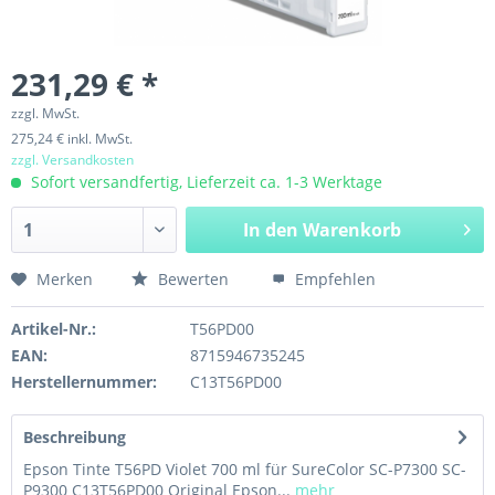
231,29 € *
zzgl. MwSt.
275,24 € inkl. MwSt.
zzgl. Versandkosten
Sofort versandfertig, Lieferzeit ca. 1-3 Werktage
In den
Warenkorb
Merken
Bewerten
Empfehlen
Artikel-Nr.:
T56PD00
EAN:
8715946735245
Herstellernummer:
C13T56PD00
Beschreibung
Epson Tinte T56PD Violet 700 ml für SureColor SC-P7300 SC-
P9300 C13T56PD00 Original Epson...
mehr