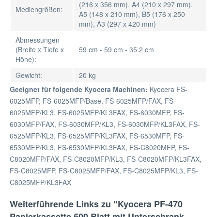
(216 x 356 mm), A4 (210 x 297 mm),
Mediengrößen:
A5 (148 x 210 mm), B5 (176 x 250
mm), A3 (297 x 420 mm)
Abmessungen
(Breite x Tiefe x
59 cm - 59 cm - 35.2 cm
Höhe):
Gewicht:
20 kg
Geeignet für folgende Kyocera Machinen:
Kyocera FS-
6025MFP, FS-6025MFP/Base, FS-6025MFP/FAX, FS-
6025MFP/KL3, FS-6025MFP/KL3FAX, FS-6030MFP, FS-
6030MFP/FAX, FS-6030MFP/KL3, FS-6030MFP/KL3FAX, FS-
6525MFP/KL3, FS-6525MFP/KL3FAX, FS-6530MFP, FS-
6530MFP/KL3, FS-6530MFP/KL3FAX, FS-C8020MFP, FS-
C8020MFP/FAX, FS-C8020MFP/KL3, FS-C8020MFP/KL3FAX,
FS-C8025MFP, FS-C8025MFP/FAX, FS-C8025MFP/KL3, FS-
C8025MFP/KL3FAX
Weiterführende Links zu "Kyocera PF-470
Papierkassette 500 Blatt mit Unterschrank