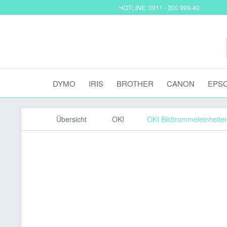
HOTLINE: 0911 - 300 999-40
DYMO
IRIS
BROTHER
CANON
EPS
Übersicht
OKI
OKI Bildtrommeleinheite
OKI Bildtrommeleinheit 
Original Cyan 44844471