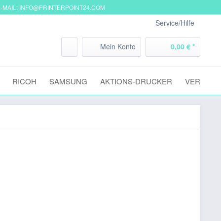
-MAIL: INFO@PRINTERPOINT24.COM
Service/Hilfe
Mein Konto
0,00 € *
RICOH
SAMSUNG
AKTIONS-DRUCKER
VERSAND
C883
 € *