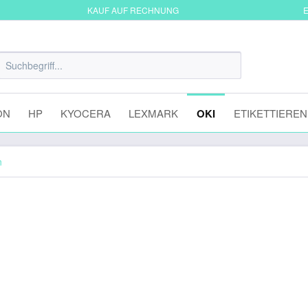
KAUF AUF RECHNUNG
E
ON
HP
KYOCERA
LEXMARK
OKI
ETIKETTIEREN
n
Cyan OKI MC853 OKI MC873 OKI M
158,05