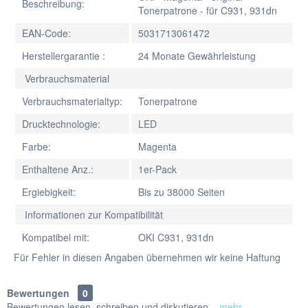
Beschreibung:
Tonerpatrone - für C931, 931dn
EAN-Code:
5031713061472
Herstellergarantie :
24 Monate Gewährleistung
Verbrauchsmaterial
Verbrauchsmaterialtyp:
Tonerpatrone
Drucktechnologie:
LED
Farbe:
Magenta
Enthaltene Anz.:
1er-Pack
Ergiebigkeit:
Bis zu 38000 Seiten
Informationen zur Kompatibilität
Kompatibel mit:
OKI C931, 931dn
Für Fehler in diesen Angaben übernehmen wir keine Haftung
Bewertungen
0
Bewertungen lesen, schreiben und diskutieren...
mehr